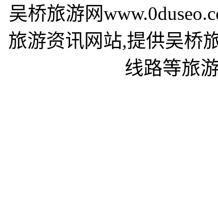
吴桥旅游网www.0duse
旅游资讯网站,提供吴桥
线路等旅