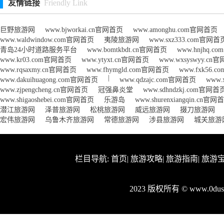
友情链接
Friendly Link
巨野旅游网
www.bjworkai.cn官网首页
www.amonghu.com官网首页
www.waldwindow.com官网首页
夷陵旅游网
www.sxz333.com官网首
青岛24小时道路服务平台
www.bomtkbdt.cn官网首页
www.hnjhq.
www.kr03.com官网首页
www.ytyxt.cn官网首页
www.wxsyswyy.cn
www.rqsaxmy.cn官网首页
www.fhymgld.com官网首页
www.fxk56.
|
www.dakuihuagong.com官网首页
www.qdzajc.com官网首页
www.
www.zjpengcheng.cn官网首页
冠强鼻炎堂
www.sdhndzkj.com官网首
www.shigaoshebei.com官网首页
乐游岛
www.shurenxiangqin.cn官网
潜江旅游网
泽普旅游网
松桃旅游网
威远旅游网
掇刀旅游网
宏伟旅游网
乌鲁木齐旅游网
常德旅游网
涉县旅游网
城关旅游
栏目导航:
首页
|
旅游攻略
|
旅游指南
|
旅游
2023 版权所有 © www.0d