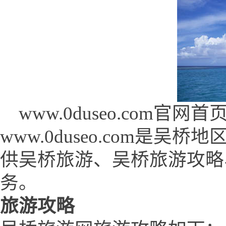
www.0duseo.com官网首页 (w
www.0duseo.com是
供吴桥旅游、吴桥旅游攻略
务。
旅游攻略